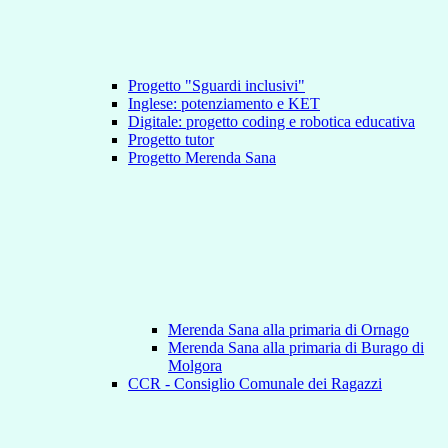
Progetto "Sguardi inclusivi"
Inglese: potenziamento e KET
Digitale: progetto coding e robotica educativa
Progetto tutor
Progetto Merenda Sana
Merenda Sana alla primaria di Ornago
Merenda Sana alla primaria di Burago di
Molgora
CCR - Consiglio Comunale dei Ragazzi