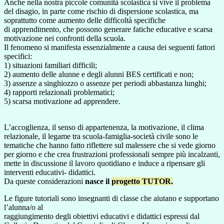
Anche nella nostra piccole comunità scolastica si vive il problema
del disagio, in parte come rischio di dispersione scolastica, ma
soprattutto come aumento delle difficoltà specifiche
di apprendimento, che possono generare fatiche educative e scarsa
motivazione nei confronti della scuola.
Il fenomeno si manifesta essenzialmente a causa dei seguenti fattori
specifici:
1) situazioni familiari difficili;
2) aumento delle alunne e degli alunni BES certificati e non;
3) assenze a singhiozzo o assenze per periodi abbastanza lunghi;
4) rapporti relazionali problematici;
5) scarsa motivazione ad apprendere.
L’accoglienza, il senso di appartenenza, la motivazione, il clima
relazionale, il legame tra scuola-famiglia-società civile sono le
tematiche che hanno fatto riflettere sul malessere che si vede giorno
per giorno e che crea frustrazioni professionali sempre più incalzanti,
mette in discussione il lavoro quotidiano e induce a ripensare gli
interventi educativi- didattici.
Da queste considerazioni
nasce il
progetto TUTOR.
Le figure tutoriali sono insegnanti di classe che aiutano e supportano
l’alunna/o al
raggiungimento degli obiettivi educativi e didattici espressi dal