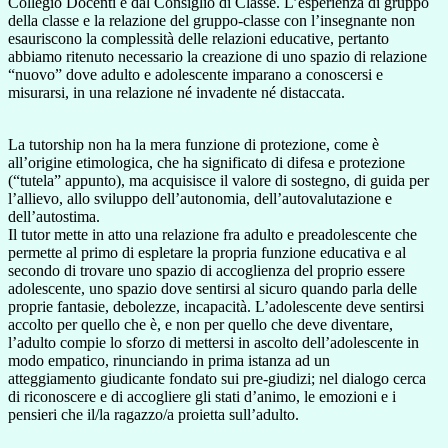
Collegio Docenti e dal Consiglio di Classe. L’esperienza di gruppo
della classe e la relazione del gruppo-classe con l’insegnante non
esauriscono la complessità delle relazioni educative, pertanto
abbiamo ritenuto necessario la creazione di uno spazio di relazione
“nuovo” dove adulto e adolescente imparano a conoscersi e
misurarsi, in una relazione né invadente né distaccata.
La tutorship non ha la mera funzione di protezione, come è
all’origine etimologica, che ha significato di difesa e protezione
(“tutela” appunto), ma acquisisce il valore di sostegno, di guida per
l’allievo, allo sviluppo dell’autonomia, dell’autovalutazione e
dell’autostima.
Il tutor mette in atto una relazione fra adulto e preadolescente che
permette al primo di espletare la propria funzione educativa e al
secondo di trovare uno spazio di accoglienza del proprio essere
adolescente, uno spazio dove sentirsi al sicuro quando parla delle
proprie fantasie, debolezze, incapacità. L’adolescente deve sentirsi
accolto per quello che è, e non per quello che deve diventare,
l’adulto compie lo sforzo di mettersi in ascolto dell’adolescente in
modo empatico, rinunciando in prima istanza ad un
atteggiamento giudicante fondato sui pre-giudizi; nel dialogo cerca
di riconoscere e di accogliere gli stati d’animo, le emozioni e i
pensieri che il/la ragazzo/a proietta sull’adulto.