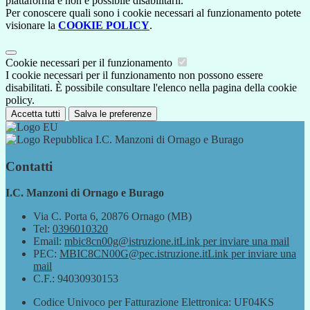
piattaforma e non è possibile disabilitarli.
Per conoscere quali sono i cookie necessari al funzionamento potete
visionare la
COOKIE POLICY
.
Cookie necessari per il funzionamento
I cookie necessari per il funzionamento non possono essere
disabilitati. È possibile consultare l'elenco nella pagina della cookie
policy.
Accetta tutti
Salva le preferenze
I.C. Manzoni di Ornago e Burago
Contatti
I.C. Manzoni di Ornago e Burago
Via C. Porta 6, 20876 Ornago (MB)
Tel:
0396010320
Email:
mbic8cn00g@istruzione.it
Link per inviare una mail
PEC:
MBIC8CN00G@pec.istruzione.it
Link per inviare una
mail
C.F.: 94030930153
Codice Univoco per Fatturazione Elettronica: UF04KS