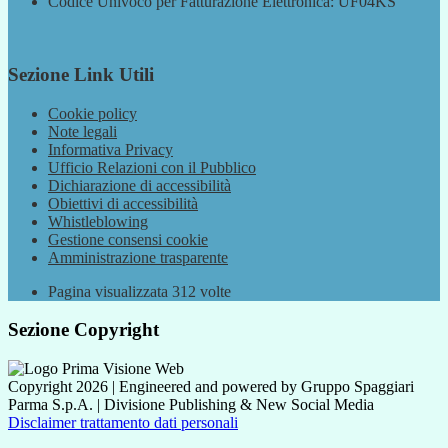
Codice Univoco per Fatturazione Elettronica: UF04KS
Sezione Link Utili
Cookie policy
Note legali
Informativa Privacy
Ufficio Relazioni con il Pubblico
Dichiarazione di accessibilità
Obiettivi di accessibilità
Whistleblowing
Gestione consensi cookie
Amministrazione trasparente
Pagina visualizzata
312
volte
Sezione Copyright
Copyright 2026 | Engineered and powered by Gruppo Spaggiari
Parma S.p.A. | Divisione Publishing & New Social Media
Disclaimer trattamento dati personali