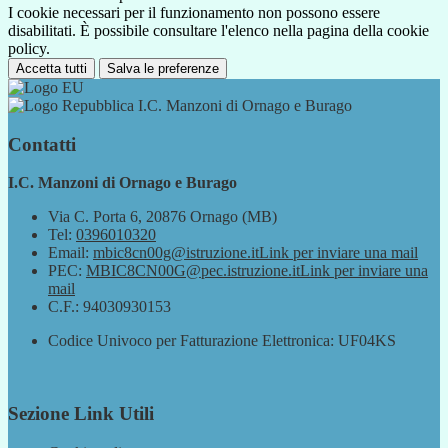
I cookie necessari per il funzionamento non possono essere
disabilitati. È possibile consultare l'elenco nella pagina della cookie
policy.
Accetta tutti
Salva le preferenze
I.C. Manzoni di Ornago e Burago
Contatti
I.C. Manzoni di Ornago e Burago
Via C. Porta 6, 20876 Ornago (MB)
Tel:
0396010320
Email:
mbic8cn00g@istruzione.it
Link per inviare una mail
PEC:
MBIC8CN00G@pec.istruzione.it
Link per inviare una
mail
C.F.: 94030930153
Codice Univoco per Fatturazione Elettronica: UF04KS
Sezione Link Utili