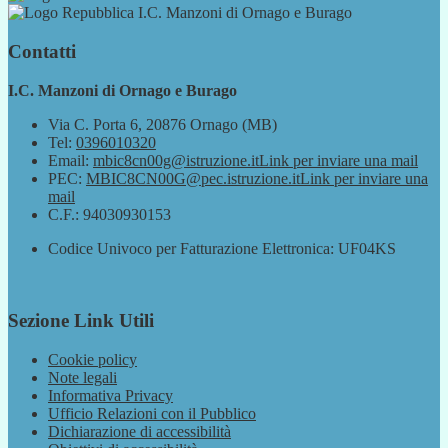
I.C. Manzoni di Ornago e Burago
Contatti
I.C. Manzoni di Ornago e Burago
Via C. Porta 6, 20876 Ornago (MB)
Tel:
0396010320
Email:
mbic8cn00g@istruzione.it
Link per inviare una mail
PEC:
MBIC8CN00G@pec.istruzione.it
Link per inviare una
mail
C.F.: 94030930153
Codice Univoco per Fatturazione Elettronica: UF04KS
Sezione Link Utili
Cookie policy
Note legali
Informativa Privacy
Ufficio Relazioni con il Pubblico
Dichiarazione di accessibilità