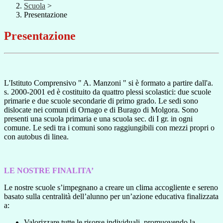
Scuola
>
Presentazione
Presentazione
L'Istituto Comprensivo " A. Manzoni " si è formato a partire dall'a.
s. 2000-2001 ed è costituito da quattro plessi scolastici: due scuole
primarie e due scuole secondarie di primo grado. Le sedi sono
dislocate nei comuni di Ornago e di Burago di Molgora. Sono
presenti una scuola primaria e una scuola sec. di I gr. in ogni
comune. Le sedi tra i comuni sono raggiungibili con mezzi propri o
con autobus di linea.
LE NOSTRE FINALITA’
Le nostre scuole s’impegnano a creare un clima accogliente e sereno
basato sulla centralità dell’alunno per un’azione educativa finalizzata
a:
Valorizzare tutte le risorse individuali, promuovendo la