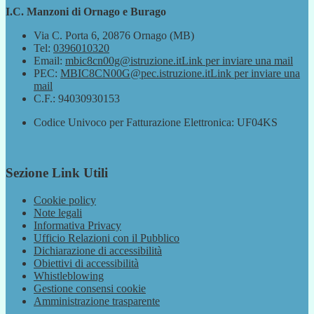
I.C. Manzoni di Ornago e Burago
Via C. Porta 6, 20876 Ornago (MB)
Tel:
0396010320
Email:
mbic8cn00g@istruzione.it
Link per inviare una mail
PEC:
MBIC8CN00G@pec.istruzione.it
Link per inviare una
mail
C.F.: 94030930153
Codice Univoco per Fatturazione Elettronica: UF04KS
Sezione Link Utili
Cookie policy
Note legali
Informativa Privacy
Ufficio Relazioni con il Pubblico
Dichiarazione di accessibilità
Obiettivi di accessibilità
Whistleblowing
Gestione consensi cookie
Amministrazione trasparente