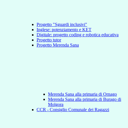
Progetto "Sguardi inclusivi"
Inglese: potenziamento e KET
Digitale: progetto coding e robotica educativa
Progetto tutor
Progetto Merenda Sana
Merenda Sana alla primaria di Ornago
Merenda Sana alla primaria di Burago di
Molgora
CCR - Consiglio Comunale dei Ragazzi