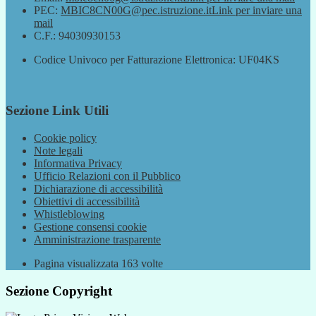
PEC:
MBIC8CN00G@pec.istruzione.it
Link per inviare una
mail
C.F.: 94030930153
Codice Univoco per Fatturazione Elettronica: UF04KS
Sezione Link Utili
Cookie policy
Note legali
Informativa Privacy
Ufficio Relazioni con il Pubblico
Dichiarazione di accessibilità
Obiettivi di accessibilità
Whistleblowing
Gestione consensi cookie
Amministrazione trasparente
Pagina visualizzata
163
volte
Sezione Copyright