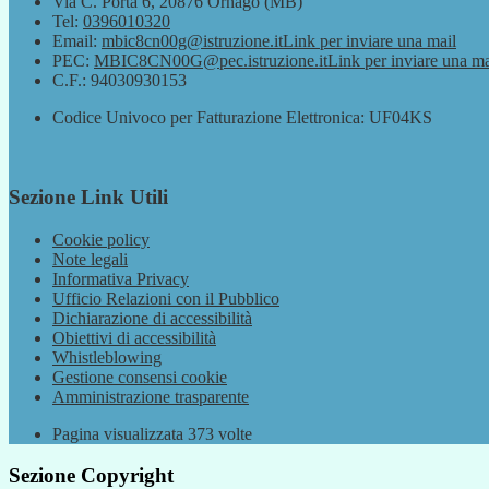
Via C. Porta 6, 20876 Ornago (MB)
Tel:
0396010320
Email:
mbic8cn00g@istruzione.it
Link per inviare una mail
PEC:
MBIC8CN00G@pec.istruzione.it
Link per inviare una ma
C.F.: 94030930153
Codice Univoco per Fatturazione Elettronica: UF04KS
Sezione Link Utili
Cookie policy
Note legali
Informativa Privacy
Ufficio Relazioni con il Pubblico
Dichiarazione di accessibilità
Obiettivi di accessibilità
Whistleblowing
Gestione consensi cookie
Amministrazione trasparente
Pagina visualizzata
373
volte
Sezione Copyright