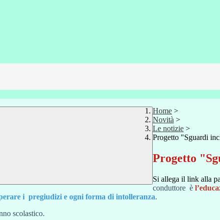
Home
>
Novità
>
Le notizie
>
Progetto "Sguardi inc
Progetto "Sgu
Si allega il link alla 
conduttore
è
l’educaz
perare i pregiudizi e ogni forma di intolleranza
.
nno scolastico.