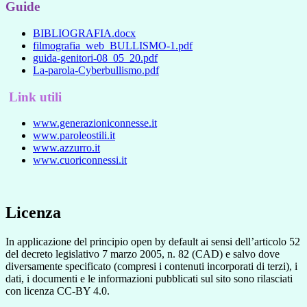
Guide
BIBLIOGRAFIA.docx
filmografia_web_BULLISMO-1.pdf
guida-genitori-08_05_20.pdf
La-parola-Cyberbullismo.pdf
Link utili
www.generazioniconnesse.it
www.paroleostili.it
www.azzurro.it
www.cuoriconnessi.it
Licenza
In applicazione del principio open by default ai sensi dell’articolo 52
del decreto legislativo 7 marzo 2005, n. 82 (CAD) e salvo dove
diversamente specificato (compresi i contenuti incorporati di terzi), i
dati, i documenti e le informazioni pubblicati sul sito sono rilasciati
con licenza CC-BY 4.0.