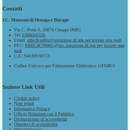
Contatti
I.C. Manzoni di Ornago e Burago
Via C. Porta 6, 20876 Ornago (MB)
Tel:
0396010320
Email:
mbic8cn00g@istruzione.it
Link per inviare una mail
PEC:
MBIC8CN00G@pec.istruzione.it
Link per inviare una
mail
C.F.: 94030930153
Codice Univoco per Fatturazione Elettronica: UF04KS
Sezione Link Utili
Cookie policy
Note legali
Informativa Privacy
Ufficio Relazioni con il Pubblico
Dichiarazione di accessibilità
Obiettivi di accessibilità
Whistleblowing