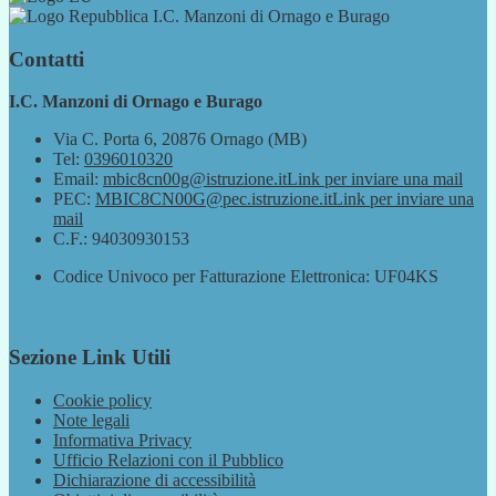
I.C. Manzoni di Ornago e Burago
Contatti
I.C. Manzoni di Ornago e Burago
Via C. Porta 6, 20876 Ornago (MB)
Tel:
0396010320
Email:
mbic8cn00g@istruzione.it
Link per inviare una mail
PEC:
MBIC8CN00G@pec.istruzione.it
Link per inviare una
mail
C.F.: 94030930153
Codice Univoco per Fatturazione Elettronica: UF04KS
Sezione Link Utili
Cookie policy
Note legali
Informativa Privacy
Ufficio Relazioni con il Pubblico
Dichiarazione di accessibilità