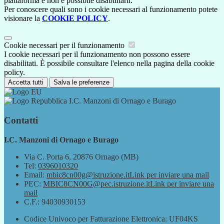
piattaforma e non è possibile disabilitarli.
Per conoscere quali sono i cookie necessari al funzionamento potete
visionare la
COOKIE POLICY
.
Cookie necessari per il funzionamento
I cookie necessari per il funzionamento non possono essere
disabilitati. È possibile consultare l'elenco nella pagina della cookie
policy.
Accetta tutti
Salva le preferenze
I.C. Manzoni di Ornago e Burago
Contatti
I.C. Manzoni di Ornago e Burago
Via C. Porta 6, 20876 Ornago (MB)
Tel:
0396010320
Email:
mbic8cn00g@istruzione.it
Link per inviare una mail
PEC:
MBIC8CN00G@pec.istruzione.it
Link per inviare una
mail
C.F.: 94030930153
Codice Univoco per Fatturazione Elettronica: UF04KS