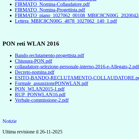
FIRMATO_Nomina-Collaudatore.pdf
FIRMATO_Nomina-Progettista.pdf
FIRMATO_piano_1027062_00108_MBIC8CN00G_20200424
Lettera_MBIC8CN00G_4878_1027062_140_1.pdf
PON reti WLAN 2016
Bando-reclutamento-progettista.pdf
Chiusura-PON.pdf
collaudatore-selezione-personale-interno-2016-e-Allegato-2.pdf
Decreto-nomina.pdf
ESITO-BANDO-RECLUTAMENTO-COLLAUDATORE.pd
Formale_assunzionePONWLAN.pdf
PON_WLAN2015-1.pdf
RUP_PONWLAN16.pdf
Verbale-commissione-2.pdf
Notizie
Ultima revisione il 26-11-2025