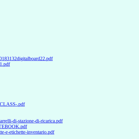
3132digitalboard22.pdf
1.pdf
-CLASS-.pdf
elli-di-stazione-di-ricarica.pdf
OOTEBOOK.pdf
-e-etichette-inventario.pdf