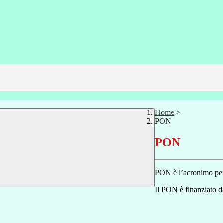
Home
>
PON
PON
PON è l’acronimo pe
Il PON è finanziato 