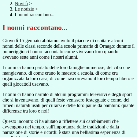
Novità
>
Le notizie
>
I nonni raccontano...
I nonni raccontano...
Giovedì 15 gennaio abbiamo avuto il piacere di ospitare alcuni
nonni delle classi seconde della scuola primaria di Ornago; durante il
pomeriggio ci hanno raccontato come vivevano loro quando
avevano sette anni come i nostri alunni.
I nonni ci hanno parlato delle loro famiglie numerose, del cibo che
mangiavano, di come erano le maestre a scuola, di come era
organizzata la loro casa, di come trascorrevano il loro tempo libero e
quali giocattoli usavano.
I nonni ci hanno narrato di alcuni programmi televisivi e degli sport
che si inventavano, di quali feste venissero festeggiate e come, dei
rimedi naturali usati per curarsi e delle loro paure da bambini: quante
differenze tra loro e noi!
Questo incontro ci ha aiutato a riflettere sui cambiamenti che
avvengono nel tempo, sull'importanza delle tradizioni e dalla
narrazione di storie e ricordi: è stata una bellissima esperienza di