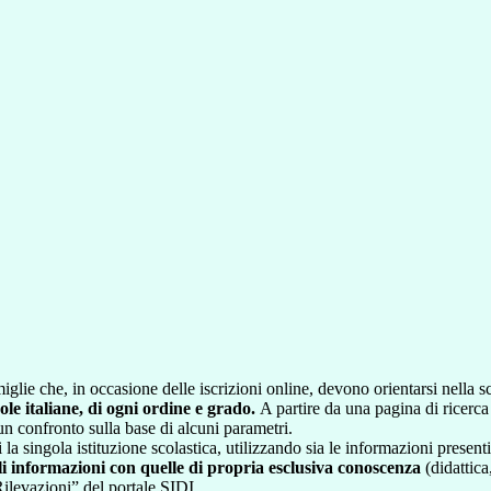
glie che, in occasione delle iscrizioni online, devono orientarsi nella sce
uole italiane, di ogni ordine e grado.
A partire da una pagina di ricerca e
un confronto sulla base di alcuni parametri.
 la singola istituzione scolastica, utilizzando sia le informazioni present
li informazioni con quelle di propria esclusiva conoscenza
(didattica,
Rilevazioni” del portale SIDI.