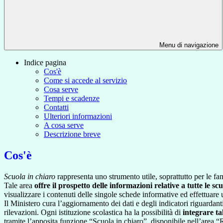
Menu di navigazione
Indice pagina
Cos'è
Come si accede al servizio
Cosa serve
Tempi e scadenze
Contatti
Ulteriori informazioni
A cosa serve
Descrizione breve
Cos'è
Scuola in chiaro
rappresenta uno strumento utile, soprattutto per le fami
Tale area
offre il prospetto delle informazioni relative a tutte le sc
visualizzare i contenuti delle singole schede informative ed effettuare 
Il Ministero cura l’aggiornamento dei dati e degli indicatori riguardanti
rilevazioni.
Ogni istituzione scolastica ha la possibilità di
integrare ta
tramite l’apposita funzione “Scuola in chiaro”, disponibile nell’area “