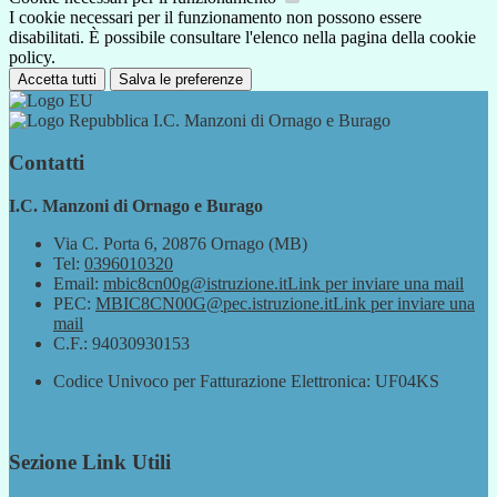
I cookie necessari per il funzionamento non possono essere
disabilitati. È possibile consultare l'elenco nella pagina della cookie
policy.
Accetta tutti
Salva le preferenze
I.C. Manzoni di Ornago e Burago
Contatti
I.C. Manzoni di Ornago e Burago
Via C. Porta 6, 20876 Ornago (MB)
Tel:
0396010320
Email:
mbic8cn00g@istruzione.it
Link per inviare una mail
PEC:
MBIC8CN00G@pec.istruzione.it
Link per inviare una
mail
C.F.: 94030930153
Codice Univoco per Fatturazione Elettronica: UF04KS
Sezione Link Utili