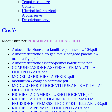
Tempi e scadenze
Contatti
Ulteriori informazioni
A cosa serve
Descrizione breve
Cos'è
Modulistica per
PERSONALE SCOLASTICO
Autocertificazione altro familiare permesso L. 104.pdf
Autocertificazione altro genitore x congedo parentale -
malattia figli.pdf
Autocertificazione assenze-permesso-retribuito.pdf
COMUNICAZIONE ASSENZA PER MALATTIA
DOCENTI - ATA.pdf
MODELLO RICHIESTA FERIE_.pdf
modulistica - congedo parentale.pdf
MODULO FERIE DOCENTI DURANTE ATTIVITA'
DIDATTICA.pdf
RICHIESTA CAMBIO TURNO DOCENTE.pdf
RICHIESTA DI ACCOGLIMENTO DOMANDA
FRUIZIONE PERMESSI LEGGE 104 - 1992 ART. 33.pdf
RICHIESTA PERMESSI DOCENTI - ATA.pdf