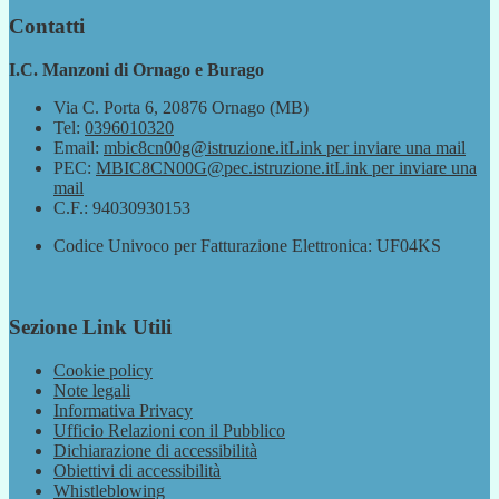
Contatti
I.C. Manzoni di Ornago e Burago
Via C. Porta 6, 20876 Ornago (MB)
Tel:
0396010320
Email:
mbic8cn00g@istruzione.it
Link per inviare una mail
PEC:
MBIC8CN00G@pec.istruzione.it
Link per inviare una
mail
C.F.: 94030930153
Codice Univoco per Fatturazione Elettronica: UF04KS
Sezione Link Utili
Cookie policy
Note legali
Informativa Privacy
Ufficio Relazioni con il Pubblico
Dichiarazione di accessibilità
Obiettivi di accessibilità
Whistleblowing