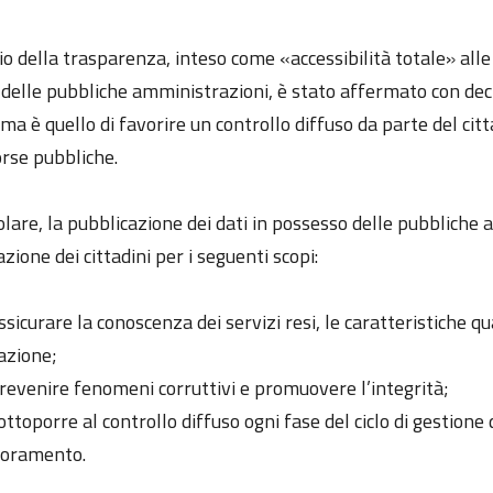
pio della trasparenza, inteso come «accessibilità totale» al
à delle pubbliche amministrazioni, è stato affermato con dec
ma è quello di favorire un controllo diffuso da parte del citta
orse pubbliche.
olare, la pubblicazione dei dati in possesso delle pubbliche
zione dei cittadini per i seguenti scopi:
ssicurare la conoscenza dei servizi resi, le caratteristiche q
azione;
revenire fenomeni corruttivi e promuovere l’integrità;
ottoporre al controllo diffuso ogni fase del ciclo di gestion
ioramento.