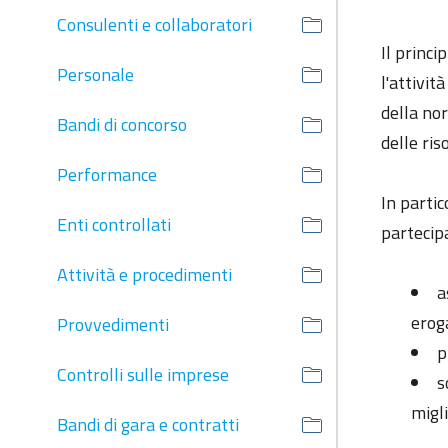
Consulenti e collaboratori
Il princi
Personale
l'attivit
della nor
Bandi di concorso
delle ris
Performance
In partic
Enti controllati
partecipa
Attività e procedimenti
a
erog
Provvedimenti
p
Controlli sulle imprese
s
migl
Bandi di gara e contratti