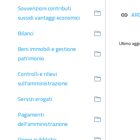
Sovvenzioni contributi
AR
link
sussidi vantaggi economici
Bilanci
Ultimo agg
Beni immobili e gestione
patrimonio
Controlli e rilievi
sull'amministrazione
Servizi erogati
Pagamenti
dell'amministrazione
Opere pubbliche