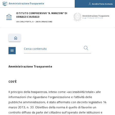
Amministrazione Trasparente
Accedi all'area riservata
close
Sezioni
ISTITUTO COMPRENSIVO “A. MANZONI” DI
ORNAGO E BURAGO
Disposizioni
VIA CARLO PORTA, 6 - 20876 ORNAGO (MB)
Generali
Organizzazione
Consulenti
e
collaboratori
menu
Personale
Bandi
Amministrazione Trasparente
di
concorso
COS'È
Performance
Il principio della trasparenza, inteso come «accessibilità totale» alle
Enti
informazioni che riguardano l'organizzazione e l'attività delle
controllati
pubbliche amministrazioni, è stato affermato con decreto legislativo 14
Attività
marzo 2013, n. 33. Obiettivo della norma è quello di favorire un
e
controllo diffuso da parte del cittadino sull'operato delle istituzioni e