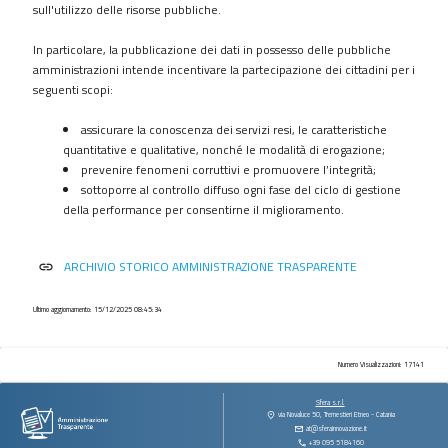
procedimenti
sull'utilizzo delle risorse pubbliche.
Provvedimenti
In particolare, la pubblicazione dei dati in possesso delle pubbliche
Controlli
amministrazioni intende incentivare la partecipazione dei cittadini per i
sulle
seguenti scopi:
imprese
assicurare la conoscenza dei servizi resi, le caratteristiche
Bandi
quantitative e qualitative, nonché le modalità di erogazione;
di
prevenire fenomeni corruttivi e promuovere l’integrità;
gara
sottoporre al controllo diffuso ogni fase del ciclo di gestione
e
della performance per consentirne il miglioramento.
contratti
Sovvenzioni
ARCHIVIO STORICO AMMINISTRAZIONE TRASPARENTE
link
contributi
sussidi
vantaggi
Ultimo aggiornamento: 15/12/2025 08:45:34
economici
Bilanci
Numero Visualizzazioni: 17141
Beni
Sfera s.r.l.
immobili
via Novaluce 50, Tremestieri Etneo - Catania
at@sferainnovazione.it
e
+39 095 5184160