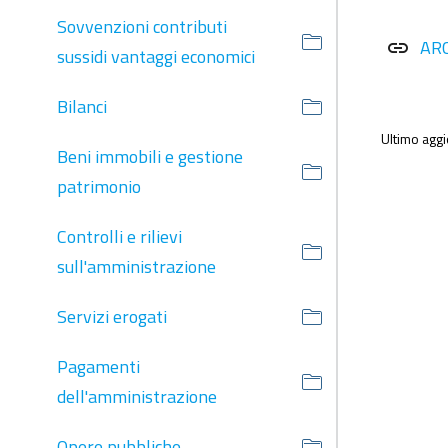
Sovvenzioni contributi
AR
link
sussidi vantaggi economici
Bilanci
Ultimo agg
Beni immobili e gestione
patrimonio
Controlli e rilievi
sull'amministrazione
Servizi erogati
Pagamenti
dell'amministrazione
Opere pubbliche