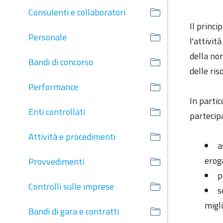
Consulenti e collaboratori
Il princi
Personale
l'attivit
della nor
Bandi di concorso
delle ris
Performance
In partic
Enti controllati
partecipa
Attività e procedimenti
a
erog
Provvedimenti
p
Controlli sulle imprese
s
migl
Bandi di gara e contratti