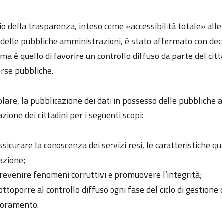
pio della trasparenza, inteso come «accessibilità totale» al
à delle pubbliche amministrazioni, è stato affermato con dec
ma è quello di favorire un controllo diffuso da parte del citta
orse pubbliche.
olare, la pubblicazione dei dati in possesso delle pubbliche
zione dei cittadini per i seguenti scopi:
ssicurare la conoscenza dei servizi resi, le caratteristiche q
azione;
revenire fenomeni corruttivi e promuovere l’integrità;
ottoporre al controllo diffuso ogni fase del ciclo di gestion
ioramento.