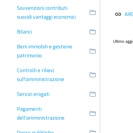
Sovvenzioni contributi
AR
link
sussidi vantaggi economici
Bilanci
Ultimo agg
Beni immobili e gestione
patrimonio
Controlli e rilievi
sull'amministrazione
Servizi erogati
Pagamenti
dell'amministrazione
Opere pubbliche