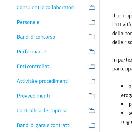
Consulenti e collaboratori
Il princi
Personale
l'attivit
della nor
Bandi di concorso
delle ris
Performance
In partic
Enti controllati
partecipa
Attività e procedimenti
a
erog
Provvedimenti
p
Controlli sulle imprese
s
migl
Bandi di gara e contratti