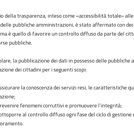
pio della trasparenza, inteso come «accessibilità totale» al
à delle pubbliche amministrazioni, è stato affermato con dec
ma è quello di favorire un controllo diffuso da parte del citta
orse pubbliche.
olare, la pubblicazione dei dati in possesso delle pubbliche
zione dei cittadini per i seguenti scopi:
ssicurare la conoscenza dei servizi resi, le caratteristiche q
azione;
revenire fenomeni corruttivi e promuovere l’integrità;
ottoporre al controllo diffuso ogni fase del ciclo di gestion
ioramento.