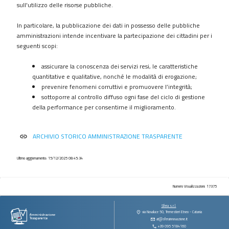
procedimenti
sull'utilizzo delle risorse pubbliche.
Provvedimenti
In particolare, la pubblicazione dei dati in possesso delle pubbliche
Controlli
amministrazioni intende incentivare la partecipazione dei cittadini per i
sulle
seguenti scopi:
imprese
assicurare la conoscenza dei servizi resi, le caratteristiche
Bandi
quantitative e qualitative, nonché le modalità di erogazione;
di
prevenire fenomeni corruttivi e promuovere l’integrità;
gara
sottoporre al controllo diffuso ogni fase del ciclo di gestione
e
della performance per consentirne il miglioramento.
contratti
Sovvenzioni
ARCHIVIO STORICO AMMINISTRAZIONE TRASPARENTE
link
contributi
sussidi
vantaggi
Ultimo aggiornamento: 15/12/2025 08:45:34
economici
Bilanci
Numero Visualizzazioni: 17375
Beni
Sfera s.r.l.
immobili
via Novaluce 50, Tremestieri Etneo - Catania
at@sferainnovazione.it
e
+39 095 5184160