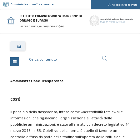
Amministrazione Trasparente
Accedi all'area riservata
close
Sezioni
ISTITUTO COMPRENSIVO “A. MANZONI” DI
ORNAGO E BURAGO
Disposizioni
VIA CARLO PORTA, 6 - 20876 ORNAGO (MB)
Generali
Organizzazione
Consulenti
e
collaboratori
menu
Personale
Bandi
Amministrazione Trasparente
di
concorso
COS'È
Performance
Il principio della trasparenza, inteso come «accessibilità totale» alle
Enti
informazioni che riguardano l'organizzazione e l'attività delle
controllati
pubbliche amministrazioni, è stato affermato con decreto legislativo 14
Attività
marzo 2013, n. 33. Obiettivo della norma è quello di favorire un
e
controllo diffuso da parte del cittadino sull'operato delle istituzioni e