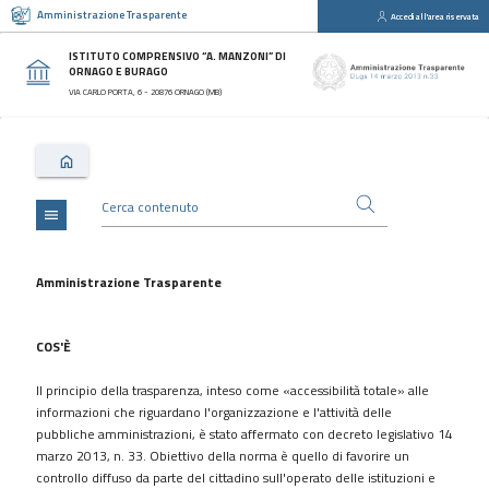
Amministrazione Trasparente
Accedi all'area riservata
close
Sezioni
ISTITUTO COMPRENSIVO “A. MANZONI” DI
ORNAGO E BURAGO
Disposizioni
VIA CARLO PORTA, 6 - 20876 ORNAGO (MB)
Generali
Organizzazione
Consulenti
e
collaboratori
menu
Personale
Bandi
Amministrazione Trasparente
di
concorso
COS'È
Performance
Il principio della trasparenza, inteso come «accessibilità totale» alle
Enti
informazioni che riguardano l'organizzazione e l'attività delle
controllati
pubbliche amministrazioni, è stato affermato con decreto legislativo 14
Attività
marzo 2013, n. 33. Obiettivo della norma è quello di favorire un
e
controllo diffuso da parte del cittadino sull'operato delle istituzioni e