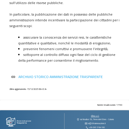
procedimenti
sull'utilizzo delle risorse pubbliche.
Provvedimenti
In particolare, la pubblicazione dei dati in possesso delle pubbliche
Controlli
amministrazioni intende incentivare la partecipazione dei cittadini per i
sulle
seguenti scopi:
imprese
assicurare la conoscenza dei servizi resi, le caratteristiche
Bandi
quantitative e qualitative, nonché le modalità di erogazione;
di
prevenire fenomeni corruttivi e promuovere l’integrità;
gara
sottoporre al controllo diffuso ogni fase del ciclo di gestione
e
della performance per consentirne il miglioramento.
contratti
Sovvenzioni
ARCHIVIO STORICO AMMINISTRAZIONE TRASPARENTE
link
contributi
sussidi
vantaggi
Ultimo aggiornamento: 15/12/2025 08:45:34
economici
Bilanci
Numero Visualizzazioni: 17193
Beni
Sfera s.r.l.
immobili
via Novaluce 50, Tremestieri Etneo - Catania
at@sferainnovazione.it
e
+39 095 5184160