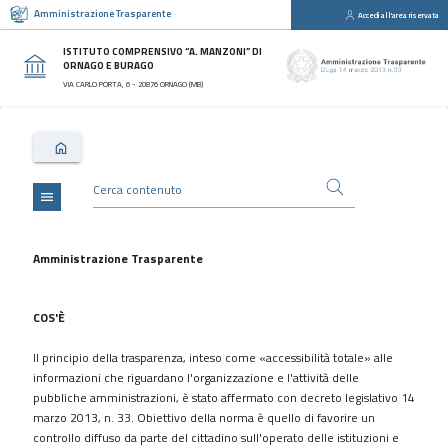
Amministrazione Trasparente
Accedi all'area riservata
close
Sezioni
ISTITUTO COMPRENSIVO “A. MANZONI” DI
ORNAGO E BURAGO
Disposizioni
VIA CARLO PORTA, 6 - 20876 ORNAGO (MB)
Generali
Organizzazione
Consulenti
e
collaboratori
menu
Personale
Bandi
Amministrazione Trasparente
di
concorso
COS'È
Performance
Il principio della trasparenza, inteso come «accessibilità totale» alle
Enti
informazioni che riguardano l'organizzazione e l'attività delle
controllati
pubbliche amministrazioni, è stato affermato con decreto legislativo 14
Attività
marzo 2013, n. 33. Obiettivo della norma è quello di favorire un
e
controllo diffuso da parte del cittadino sull'operato delle istituzioni e