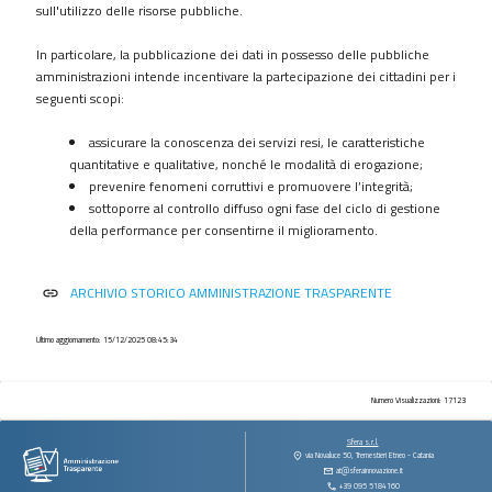
procedimenti
sull'utilizzo delle risorse pubbliche.
Provvedimenti
In particolare, la pubblicazione dei dati in possesso delle pubbliche
Controlli
amministrazioni intende incentivare la partecipazione dei cittadini per i
sulle
seguenti scopi:
imprese
assicurare la conoscenza dei servizi resi, le caratteristiche
Bandi
quantitative e qualitative, nonché le modalità di erogazione;
di
prevenire fenomeni corruttivi e promuovere l’integrità;
gara
sottoporre al controllo diffuso ogni fase del ciclo di gestione
e
della performance per consentirne il miglioramento.
contratti
Sovvenzioni
ARCHIVIO STORICO AMMINISTRAZIONE TRASPARENTE
link
contributi
sussidi
vantaggi
Ultimo aggiornamento: 15/12/2025 08:45:34
economici
Bilanci
Numero Visualizzazioni: 17123
Beni
Sfera s.r.l.
immobili
via Novaluce 50, Tremestieri Etneo - Catania
at@sferainnovazione.it
e
+39 095 5184160