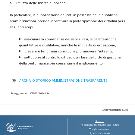
procedimenti
sull'utilizzo delle risorse pubbliche.
Provvedimenti
In particolare, la pubblicazione dei dati in possesso delle pubbliche
Controlli
amministrazioni intende incentivare la partecipazione dei cittadini per i
sulle
seguenti scopi:
imprese
assicurare la conoscenza dei servizi resi, le caratteristiche
Bandi
quantitative e qualitative, nonché le modalità di erogazione;
di
prevenire fenomeni corruttivi e promuovere l’integrità;
gara
sottoporre al controllo diffuso ogni fase del ciclo di gestione
e
della performance per consentirne il miglioramento.
contratti
Sovvenzioni
ARCHIVIO STORICO AMMINISTRAZIONE TRASPARENTE
link
contributi
sussidi
vantaggi
Ultimo aggiornamento: 15/12/2025 08:45:34
economici
Bilanci
Numero Visualizzazioni: 17358
Beni
Sfera s.r.l.
immobili
via Novaluce 50, Tremestieri Etneo - Catania
at@sferainnovazione.it
e
+39 095 5184160