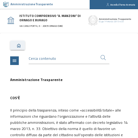
Amministrazione Trasparente
Accedi all'area riservata
close
Sezioni
ISTITUTO COMPRENSIVO “A. MANZONI” DI
ORNAGO E BURAGO
Disposizioni
VIA CARLO PORTA, 6 - 20876 ORNAGO (MB)
Generali
Organizzazione
Consulenti
e
collaboratori
menu
Personale
Bandi
Amministrazione Trasparente
di
concorso
COS'È
Performance
Il principio della trasparenza, inteso come «accessibilità totale» alle
Enti
informazioni che riguardano l'organizzazione e l'attività delle
controllati
pubbliche amministrazioni, è stato affermato con decreto legislativo 14
Attività
marzo 2013, n. 33. Obiettivo della norma è quello di favorire un
e
controllo diffuso da parte del cittadino sull'operato delle istituzioni e