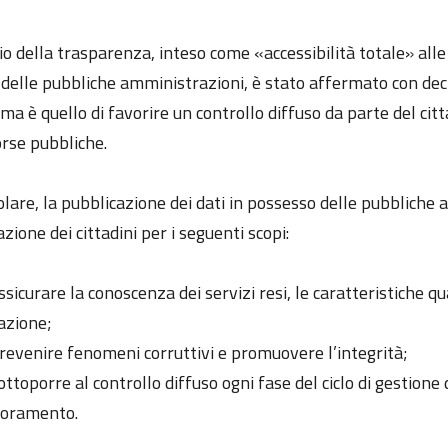
pio della trasparenza, inteso come «accessibilità totale» al
à delle pubbliche amministrazioni, è stato affermato con dec
ma è quello di favorire un controllo diffuso da parte del citta
orse pubbliche.
olare, la pubblicazione dei dati in possesso delle pubbliche
zione dei cittadini per i seguenti scopi:
ssicurare la conoscenza dei servizi resi, le caratteristiche q
azione;
revenire fenomeni corruttivi e promuovere l’integrità;
ottoporre al controllo diffuso ogni fase del ciclo di gestion
ioramento.