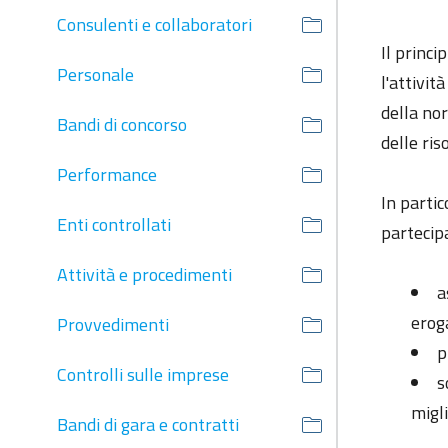
Consulenti e collaboratori
Il princi
Personale
l'attivit
della nor
Bandi di concorso
delle ris
Performance
In partic
Enti controllati
partecipa
Attività e procedimenti
a
erog
Provvedimenti
p
Controlli sulle imprese
s
migl
Bandi di gara e contratti