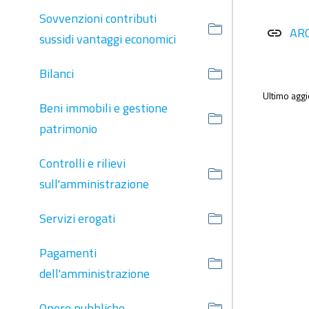
Sovvenzioni contributi
AR
link
sussidi vantaggi economici
Bilanci
Ultimo agg
Beni immobili e gestione
patrimonio
Controlli e rilievi
sull'amministrazione
Servizi erogati
Pagamenti
dell'amministrazione
Opere pubbliche