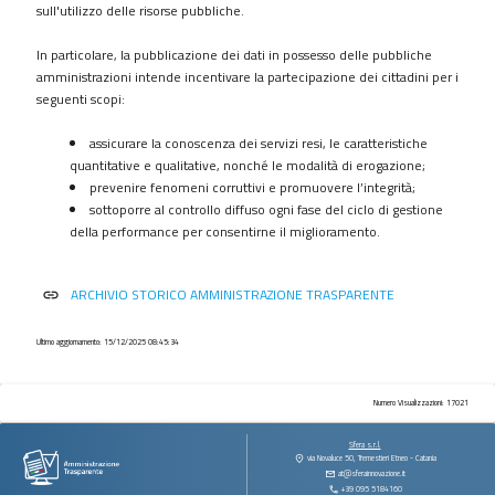
procedimenti
sull'utilizzo delle risorse pubbliche.
Provvedimenti
In particolare, la pubblicazione dei dati in possesso delle pubbliche
Controlli
amministrazioni intende incentivare la partecipazione dei cittadini per i
sulle
seguenti scopi:
imprese
assicurare la conoscenza dei servizi resi, le caratteristiche
Bandi
quantitative e qualitative, nonché le modalità di erogazione;
di
prevenire fenomeni corruttivi e promuovere l’integrità;
gara
sottoporre al controllo diffuso ogni fase del ciclo di gestione
e
della performance per consentirne il miglioramento.
contratti
Sovvenzioni
ARCHIVIO STORICO AMMINISTRAZIONE TRASPARENTE
link
contributi
sussidi
vantaggi
Ultimo aggiornamento: 15/12/2025 08:45:34
economici
Bilanci
Numero Visualizzazioni: 17021
Beni
Sfera s.r.l.
immobili
via Novaluce 50, Tremestieri Etneo - Catania
at@sferainnovazione.it
e
+39 095 5184160