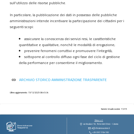
procedimenti
sull'utilizzo delle risorse pubbliche.
Provvedimenti
In particolare, la pubblicazione dei dati in possesso delle pubbliche
Controlli
amministrazioni intende incentivare la partecipazione dei cittadini per i
sulle
seguenti scopi:
imprese
assicurare la conoscenza dei servizi resi, le caratteristiche
Bandi
quantitative e qualitative, nonché le modalità di erogazione;
di
prevenire fenomeni corruttivi e promuovere l’integrità;
gara
sottoporre al controllo diffuso ogni fase del ciclo di gestione
e
della performance per consentirne il miglioramento.
contratti
Sovvenzioni
ARCHIVIO STORICO AMMINISTRAZIONE TRASPARENTE
link
contributi
sussidi
vantaggi
Ultimo aggiornamento: 15/12/2025 08:45:34
economici
Bilanci
Numero Visualizzazioni: 17215
Beni
Sfera s.r.l.
immobili
via Novaluce 50, Tremestieri Etneo - Catania
at@sferainnovazione.it
e
+39 095 5184160