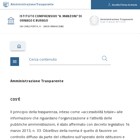
Amministrazione Trasparente
Accedi all'area riservata
close
Sezioni
ISTITUTO COMPRENSIVO “A. MANZONI” DI
ORNAGO E BURAGO
Disposizioni
VIA CARLO PORTA, 6 - 20876 ORNAGO (MB)
Generali
Organizzazione
Consulenti
e
collaboratori
menu
Personale
Bandi
Amministrazione Trasparente
di
concorso
COS'È
Performance
Il principio della trasparenza, inteso come «accessibilità totale» alle
Enti
informazioni che riguardano l'organizzazione e l'attività delle
controllati
pubbliche amministrazioni, è stato affermato con decreto legislativo 14
Attività
marzo 2013, n. 33. Obiettivo della norma è quello di favorire un
e
controllo diffuso da parte del cittadino sull'operato delle istituzioni e