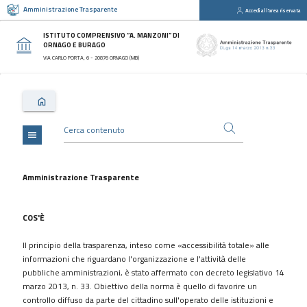
Amministrazione Trasparente
Accedi all'area riservata
close
Sezioni
ISTITUTO COMPRENSIVO “A. MANZONI” DI
ORNAGO E BURAGO
Disposizioni
VIA CARLO PORTA, 6 - 20876 ORNAGO (MB)
Generali
Organizzazione
Consulenti
e
collaboratori
menu
Personale
Bandi
Amministrazione Trasparente
di
concorso
COS'È
Performance
Il principio della trasparenza, inteso come «accessibilità totale» alle
Enti
informazioni che riguardano l'organizzazione e l'attività delle
controllati
pubbliche amministrazioni, è stato affermato con decreto legislativo 14
Attività
marzo 2013, n. 33. Obiettivo della norma è quello di favorire un
e
controllo diffuso da parte del cittadino sull'operato delle istituzioni e