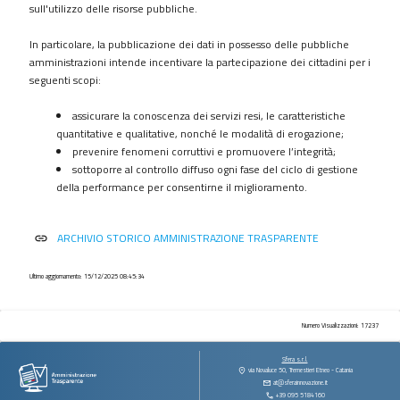
procedimenti
sull'utilizzo delle risorse pubbliche.
Provvedimenti
In particolare, la pubblicazione dei dati in possesso delle pubbliche
Controlli
amministrazioni intende incentivare la partecipazione dei cittadini per i
sulle
seguenti scopi:
imprese
assicurare la conoscenza dei servizi resi, le caratteristiche
Bandi
quantitative e qualitative, nonché le modalità di erogazione;
di
prevenire fenomeni corruttivi e promuovere l’integrità;
gara
sottoporre al controllo diffuso ogni fase del ciclo di gestione
e
della performance per consentirne il miglioramento.
contratti
Sovvenzioni
ARCHIVIO STORICO AMMINISTRAZIONE TRASPARENTE
link
contributi
sussidi
vantaggi
Ultimo aggiornamento: 15/12/2025 08:45:34
economici
Bilanci
Numero Visualizzazioni: 17237
Beni
Sfera s.r.l.
immobili
via Novaluce 50, Tremestieri Etneo - Catania
at@sferainnovazione.it
e
+39 095 5184160