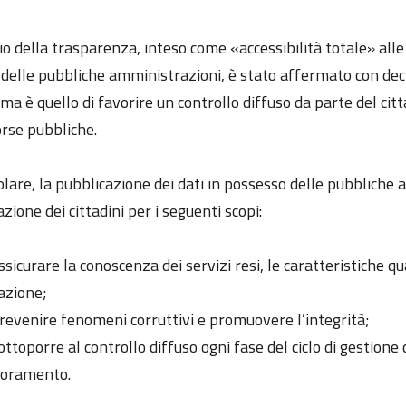
pio della trasparenza, inteso come «accessibilità totale» al
à delle pubbliche amministrazioni, è stato affermato con dec
ma è quello di favorire un controllo diffuso da parte del citta
orse pubbliche.
olare, la pubblicazione dei dati in possesso delle pubbliche
zione dei cittadini per i seguenti scopi:
ssicurare la conoscenza dei servizi resi, le caratteristiche q
azione;
revenire fenomeni corruttivi e promuovere l’integrità;
ottoporre al controllo diffuso ogni fase del ciclo di gestion
ioramento.