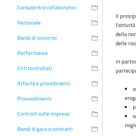
Consulenti e collaboratori
Il princi
Personale
l'attivit
della nor
Bandi di concorso
delle ris
Performance
In partic
Enti controllati
partecipa
Attività e procedimenti
a
erog
Provvedimenti
p
Controlli sulle imprese
s
migl
Bandi di gara e contratti