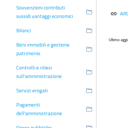
Sovvenzioni contributi
AR
link
sussidi vantaggi economici
Bilanci
Ultimo agg
Beni immobili e gestione
patrimonio
Controlli e rilievi
sull'amministrazione
Servizi erogati
Pagamenti
dell'amministrazione
Opere pubbliche