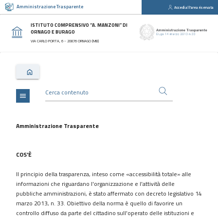
Amministrazione Trasparente
Accedi all'area riservata
close
Sezioni
ISTITUTO COMPRENSIVO “A. MANZONI” DI
ORNAGO E BURAGO
Disposizioni
VIA CARLO PORTA, 6 - 20876 ORNAGO (MB)
Generali
Organizzazione
Consulenti
e
collaboratori
menu
Personale
Bandi
Amministrazione Trasparente
di
concorso
COS'È
Performance
Il principio della trasparenza, inteso come «accessibilità totale» alle
Enti
informazioni che riguardano l'organizzazione e l'attività delle
controllati
pubbliche amministrazioni, è stato affermato con decreto legislativo 14
Attività
marzo 2013, n. 33. Obiettivo della norma è quello di favorire un
e
controllo diffuso da parte del cittadino sull'operato delle istituzioni e