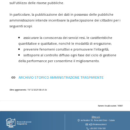
procedimenti
sull'utilizzo delle risorse pubbliche.
Provvedimenti
In particolare, la pubblicazione dei dati in possesso delle pubbliche
Controlli
amministrazioni intende incentivare la partecipazione dei cittadini per i
sulle
seguenti scopi:
imprese
assicurare la conoscenza dei servizi resi, le caratteristiche
Bandi
quantitative e qualitative, nonché le modalità di erogazione;
di
prevenire fenomeni corruttivi e promuovere l’integrità;
gara
sottoporre al controllo diffuso ogni fase del ciclo di gestione
e
della performance per consentirne il miglioramento.
contratti
Sovvenzioni
ARCHIVIO STORICO AMMINISTRAZIONE TRASPARENTE
link
contributi
sussidi
vantaggi
Ultimo aggiornamento: 15/12/2025 08:45:34
economici
Bilanci
Numero Visualizzazioni: 16981
Beni
Sfera s.r.l.
immobili
via Novaluce 50, Tremestieri Etneo - Catania
at@sferainnovazione.it
e
+39 095 5184160