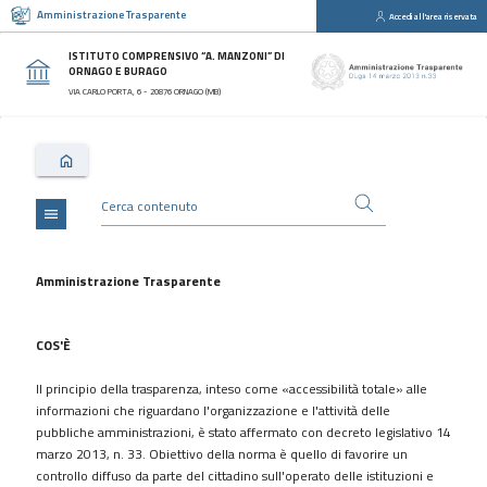
Amministrazione Trasparente
Accedi all'area riservata
close
Sezioni
ISTITUTO COMPRENSIVO “A. MANZONI” DI
ORNAGO E BURAGO
Disposizioni
VIA CARLO PORTA, 6 - 20876 ORNAGO (MB)
Generali
Organizzazione
Consulenti
e
collaboratori
menu
Personale
Bandi
Amministrazione Trasparente
di
concorso
COS'È
Performance
Il principio della trasparenza, inteso come «accessibilità totale» alle
Enti
informazioni che riguardano l'organizzazione e l'attività delle
controllati
pubbliche amministrazioni, è stato affermato con decreto legislativo 14
Attività
marzo 2013, n. 33. Obiettivo della norma è quello di favorire un
e
controllo diffuso da parte del cittadino sull'operato delle istituzioni e