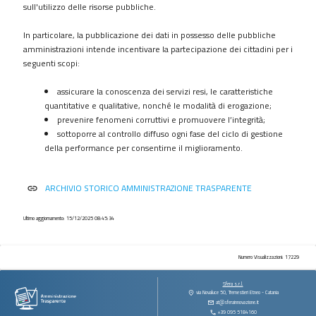
procedimenti
sull'utilizzo delle risorse pubbliche.
Provvedimenti
In particolare, la pubblicazione dei dati in possesso delle pubbliche
Controlli
amministrazioni intende incentivare la partecipazione dei cittadini per i
sulle
seguenti scopi:
imprese
assicurare la conoscenza dei servizi resi, le caratteristiche
Bandi
quantitative e qualitative, nonché le modalità di erogazione;
di
prevenire fenomeni corruttivi e promuovere l’integrità;
gara
sottoporre al controllo diffuso ogni fase del ciclo di gestione
e
della performance per consentirne il miglioramento.
contratti
Sovvenzioni
ARCHIVIO STORICO AMMINISTRAZIONE TRASPARENTE
link
contributi
sussidi
vantaggi
Ultimo aggiornamento: 15/12/2025 08:45:34
economici
Bilanci
Numero Visualizzazioni: 17229
Beni
Sfera s.r.l.
immobili
via Novaluce 50, Tremestieri Etneo - Catania
at@sferainnovazione.it
e
+39 095 5184160