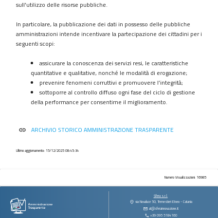
procedimenti
sull'utilizzo delle risorse pubbliche.
Provvedimenti
In particolare, la pubblicazione dei dati in possesso delle pubbliche
Controlli
amministrazioni intende incentivare la partecipazione dei cittadini per i
sulle
seguenti scopi:
imprese
assicurare la conoscenza dei servizi resi, le caratteristiche
Bandi
quantitative e qualitative, nonché le modalità di erogazione;
di
prevenire fenomeni corruttivi e promuovere l’integrità;
gara
sottoporre al controllo diffuso ogni fase del ciclo di gestione
e
della performance per consentirne il miglioramento.
contratti
Sovvenzioni
ARCHIVIO STORICO AMMINISTRAZIONE TRASPARENTE
link
contributi
sussidi
vantaggi
Ultimo aggiornamento: 15/12/2025 08:45:34
economici
Bilanci
Numero Visualizzazioni: 16985
Beni
Sfera s.r.l.
immobili
via Novaluce 50, Tremestieri Etneo - Catania
at@sferainnovazione.it
e
+39 095 5184160