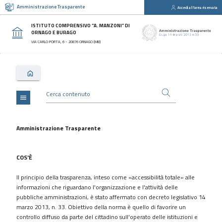
Amministrazione Trasparente
Accedi all'area riservata
close
Sezioni
ISTITUTO COMPRENSIVO “A. MANZONI” DI
ORNAGO E BURAGO
Disposizioni
VIA CARLO PORTA, 6 - 20876 ORNAGO (MB)
Generali
Organizzazione
Consulenti
e
collaboratori
menu
Personale
Bandi
Amministrazione Trasparente
di
concorso
COS'È
Performance
Il principio della trasparenza, inteso come «accessibilità totale» alle
Enti
informazioni che riguardano l'organizzazione e l'attività delle
controllati
pubbliche amministrazioni, è stato affermato con decreto legislativo 14
Attività
marzo 2013, n. 33. Obiettivo della norma è quello di favorire un
e
controllo diffuso da parte del cittadino sull'operato delle istituzioni e