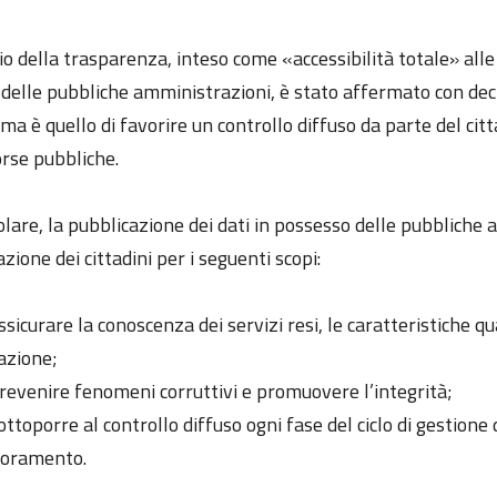
pio della trasparenza, inteso come «accessibilità totale» al
à delle pubbliche amministrazioni, è stato affermato con dec
ma è quello di favorire un controllo diffuso da parte del citta
orse pubbliche.
olare, la pubblicazione dei dati in possesso delle pubbliche
zione dei cittadini per i seguenti scopi:
ssicurare la conoscenza dei servizi resi, le caratteristiche q
azione;
revenire fenomeni corruttivi e promuovere l’integrità;
ottoporre al controllo diffuso ogni fase del ciclo di gestion
ioramento.