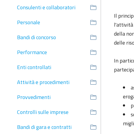
Consulenti e collaboratori
Il princi
Personale
l'attivit
della nor
Bandi di concorso
delle ris
Performance
In partic
Enti controllati
partecipa
Attività e procedimenti
a
erog
Provvedimenti
p
Controlli sulle imprese
s
migl
Bandi di gara e contratti