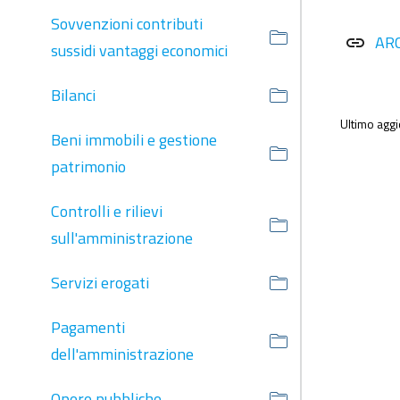
Sovvenzioni contributi
AR
link
sussidi vantaggi economici
Bilanci
Ultimo agg
Beni immobili e gestione
patrimonio
Controlli e rilievi
sull'amministrazione
Servizi erogati
Pagamenti
dell'amministrazione
Opere pubbliche