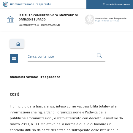
Amministrazione Trasparente
Accedi all'area riservata
close
Sezioni
ISTITUTO COMPRENSIVO “A. MANZONI” DI
ORNAGO E BURAGO
Disposizioni
VIA CARLO PORTA, 6 - 20876 ORNAGO (MB)
Generali
Organizzazione
Consulenti
e
collaboratori
menu
Personale
Bandi
Amministrazione Trasparente
di
concorso
COS'È
Performance
Il principio della trasparenza, inteso come «accessibilità totale» alle
Enti
informazioni che riguardano l'organizzazione e l'attività delle
controllati
pubbliche amministrazioni, è stato affermato con decreto legislativo 14
Attività
marzo 2013, n. 33. Obiettivo della norma è quello di favorire un
e
controllo diffuso da parte del cittadino sull'operato delle istituzioni e