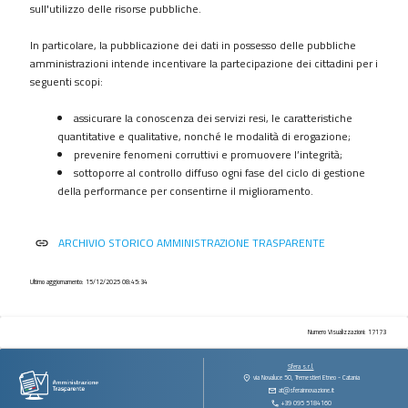
procedimenti
sull'utilizzo delle risorse pubbliche.
Provvedimenti
In particolare, la pubblicazione dei dati in possesso delle pubbliche
Controlli
amministrazioni intende incentivare la partecipazione dei cittadini per i
sulle
seguenti scopi:
imprese
assicurare la conoscenza dei servizi resi, le caratteristiche
Bandi
quantitative e qualitative, nonché le modalità di erogazione;
di
prevenire fenomeni corruttivi e promuovere l’integrità;
gara
sottoporre al controllo diffuso ogni fase del ciclo di gestione
e
della performance per consentirne il miglioramento.
contratti
Sovvenzioni
ARCHIVIO STORICO AMMINISTRAZIONE TRASPARENTE
link
contributi
sussidi
vantaggi
Ultimo aggiornamento: 15/12/2025 08:45:34
economici
Bilanci
Numero Visualizzazioni: 17173
Beni
Sfera s.r.l.
immobili
via Novaluce 50, Tremestieri Etneo - Catania
at@sferainnovazione.it
e
+39 095 5184160