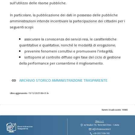
procedimenti
sull'utilizzo delle risorse pubbliche.
Provvedimenti
In particolare, la pubblicazione dei dati in possesso delle pubbliche
Controlli
amministrazioni intende incentivare la partecipazione dei cittadini per i
sulle
seguenti scopi:
imprese
assicurare la conoscenza dei servizi resi, le caratteristiche
Bandi
quantitative e qualitative, nonché le modalità di erogazione;
di
prevenire fenomeni corruttivi e promuovere l’integrità;
gara
sottoporre al controllo diffuso ogni fase del ciclo di gestione
e
della performance per consentirne il miglioramento.
contratti
Sovvenzioni
ARCHIVIO STORICO AMMINISTRAZIONE TRASPARENTE
link
contributi
sussidi
vantaggi
Ultimo aggiornamento: 15/12/2025 08:45:34
economici
Bilanci
Numero Visualizzazioni: 16980
Beni
Sfera s.r.l.
immobili
via Novaluce 50, Tremestieri Etneo - Catania
at@sferainnovazione.it
e
+39 095 5184160