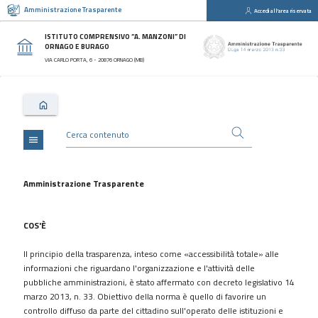
Amministrazione Trasparente
Accedi all'area riservata
close
Sezioni
ISTITUTO COMPRENSIVO “A. MANZONI” DI
ORNAGO E BURAGO
Disposizioni
VIA CARLO PORTA, 6 - 20876 ORNAGO (MB)
Generali
Organizzazione
Consulenti
e
collaboratori
menu
Personale
Bandi
Amministrazione Trasparente
di
concorso
COS'È
Performance
Il principio della trasparenza, inteso come «accessibilità totale» alle
Enti
informazioni che riguardano l'organizzazione e l'attività delle
controllati
pubbliche amministrazioni, è stato affermato con decreto legislativo 14
Attività
marzo 2013, n. 33. Obiettivo della norma è quello di favorire un
e
controllo diffuso da parte del cittadino sull'operato delle istituzioni e