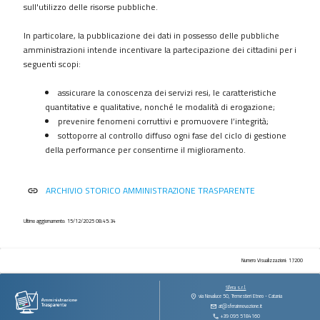
procedimenti
sull'utilizzo delle risorse pubbliche.
Provvedimenti
In particolare, la pubblicazione dei dati in possesso delle pubbliche
Controlli
amministrazioni intende incentivare la partecipazione dei cittadini per i
sulle
seguenti scopi:
imprese
assicurare la conoscenza dei servizi resi, le caratteristiche
Bandi
quantitative e qualitative, nonché le modalità di erogazione;
di
prevenire fenomeni corruttivi e promuovere l’integrità;
gara
sottoporre al controllo diffuso ogni fase del ciclo di gestione
e
della performance per consentirne il miglioramento.
contratti
Sovvenzioni
ARCHIVIO STORICO AMMINISTRAZIONE TRASPARENTE
link
contributi
sussidi
vantaggi
Ultimo aggiornamento: 15/12/2025 08:45:34
economici
Bilanci
Numero Visualizzazioni: 17200
Beni
Sfera s.r.l.
immobili
via Novaluce 50, Tremestieri Etneo - Catania
at@sferainnovazione.it
e
+39 095 5184160