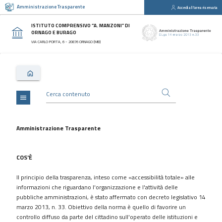
Amministrazione Trasparente
Accedi all'area riservata
close
Sezioni
ISTITUTO COMPRENSIVO “A. MANZONI” DI
ORNAGO E BURAGO
Disposizioni
VIA CARLO PORTA, 6 - 20876 ORNAGO (MB)
Generali
Organizzazione
Consulenti
e
collaboratori
menu
Personale
Bandi
Amministrazione Trasparente
di
concorso
COS'È
Performance
Il principio della trasparenza, inteso come «accessibilità totale» alle
Enti
informazioni che riguardano l'organizzazione e l'attività delle
controllati
pubbliche amministrazioni, è stato affermato con decreto legislativo 14
Attività
marzo 2013, n. 33. Obiettivo della norma è quello di favorire un
e
controllo diffuso da parte del cittadino sull'operato delle istituzioni e