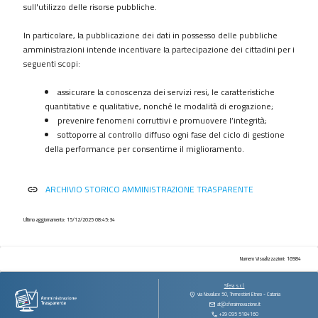
procedimenti
sull'utilizzo delle risorse pubbliche.
Provvedimenti
In particolare, la pubblicazione dei dati in possesso delle pubbliche
Controlli
amministrazioni intende incentivare la partecipazione dei cittadini per i
sulle
seguenti scopi:
imprese
assicurare la conoscenza dei servizi resi, le caratteristiche
Bandi
quantitative e qualitative, nonché le modalità di erogazione;
di
prevenire fenomeni corruttivi e promuovere l’integrità;
gara
sottoporre al controllo diffuso ogni fase del ciclo di gestione
e
della performance per consentirne il miglioramento.
contratti
Sovvenzioni
ARCHIVIO STORICO AMMINISTRAZIONE TRASPARENTE
link
contributi
sussidi
vantaggi
Ultimo aggiornamento: 15/12/2025 08:45:34
economici
Bilanci
Numero Visualizzazioni: 16984
Beni
Sfera s.r.l.
immobili
via Novaluce 50, Tremestieri Etneo - Catania
at@sferainnovazione.it
e
+39 095 5184160