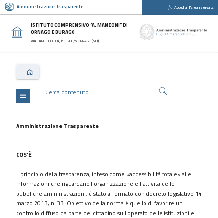
Amministrazione Trasparente
Accedi all'area riservata
close
Sezioni
ISTITUTO COMPRENSIVO “A. MANZONI” DI
ORNAGO E BURAGO
Disposizioni
VIA CARLO PORTA, 6 - 20876 ORNAGO (MB)
Generali
Organizzazione
Consulenti
e
collaboratori
menu
Personale
Bandi
Amministrazione Trasparente
di
concorso
COS'È
Performance
Il principio della trasparenza, inteso come «accessibilità totale» alle
Enti
informazioni che riguardano l'organizzazione e l'attività delle
controllati
pubbliche amministrazioni, è stato affermato con decreto legislativo 14
Attività
marzo 2013, n. 33. Obiettivo della norma è quello di favorire un
e
controllo diffuso da parte del cittadino sull'operato delle istituzioni e