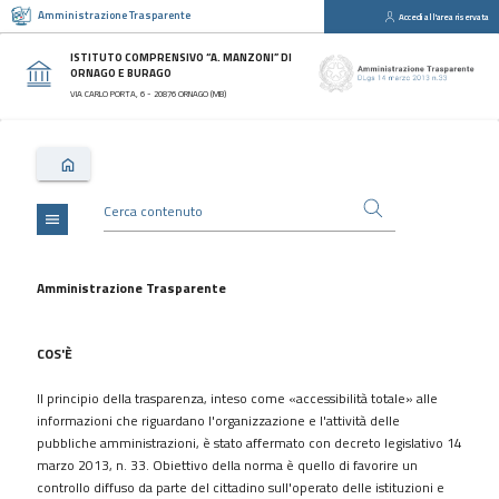
Amministrazione Trasparente
Accedi all'area riservata
close
Sezioni
ISTITUTO COMPRENSIVO “A. MANZONI” DI
ORNAGO E BURAGO
Disposizioni
VIA CARLO PORTA, 6 - 20876 ORNAGO (MB)
Generali
Organizzazione
Consulenti
e
collaboratori
menu
Personale
Bandi
Amministrazione Trasparente
di
concorso
COS'È
Performance
Il principio della trasparenza, inteso come «accessibilità totale» alle
Enti
informazioni che riguardano l'organizzazione e l'attività delle
controllati
pubbliche amministrazioni, è stato affermato con decreto legislativo 14
Attività
marzo 2013, n. 33. Obiettivo della norma è quello di favorire un
e
controllo diffuso da parte del cittadino sull'operato delle istituzioni e