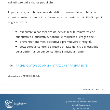
procedimenti
sull'utilizzo delle risorse pubbliche.
Provvedimenti
In particolare, la pubblicazione dei dati in possesso delle pubbliche
Controlli
amministrazioni intende incentivare la partecipazione dei cittadini per i
sulle
seguenti scopi:
imprese
assicurare la conoscenza dei servizi resi, le caratteristiche
Bandi
quantitative e qualitative, nonché le modalità di erogazione;
di
prevenire fenomeni corruttivi e promuovere l’integrità;
gara
sottoporre al controllo diffuso ogni fase del ciclo di gestione
e
della performance per consentirne il miglioramento.
contratti
Sovvenzioni
ARCHIVIO STORICO AMMINISTRAZIONE TRASPARENTE
link
contributi
sussidi
vantaggi
Ultimo aggiornamento: 15/12/2025 08:45:34
economici
Bilanci
Numero Visualizzazioni: 17135
Beni
Sfera s.r.l.
immobili
via Novaluce 50, Tremestieri Etneo - Catania
at@sferainnovazione.it
e
+39 095 5184160