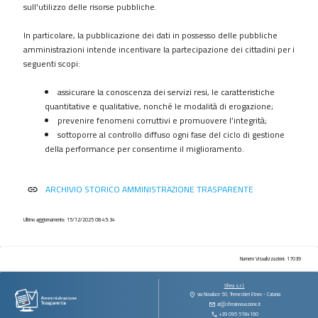
procedimenti
sull'utilizzo delle risorse pubbliche.
Provvedimenti
In particolare, la pubblicazione dei dati in possesso delle pubbliche
Controlli
amministrazioni intende incentivare la partecipazione dei cittadini per i
sulle
seguenti scopi:
imprese
assicurare la conoscenza dei servizi resi, le caratteristiche
Bandi
quantitative e qualitative, nonché le modalità di erogazione;
di
prevenire fenomeni corruttivi e promuovere l’integrità;
gara
sottoporre al controllo diffuso ogni fase del ciclo di gestione
e
della performance per consentirne il miglioramento.
contratti
Sovvenzioni
ARCHIVIO STORICO AMMINISTRAZIONE TRASPARENTE
link
contributi
sussidi
vantaggi
Ultimo aggiornamento: 15/12/2025 08:45:34
economici
Bilanci
Numero Visualizzazioni: 17039
Beni
Sfera s.r.l.
immobili
via Novaluce 50, Tremestieri Etneo - Catania
at@sferainnovazione.it
e
+39 095 5184160