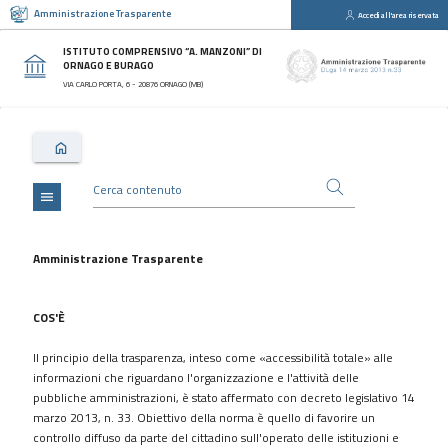
Amministrazione Trasparente
Accedi all'area riservata
close
Sezioni
ISTITUTO COMPRENSIVO “A. MANZONI” DI
ORNAGO E BURAGO
Disposizioni
VIA CARLO PORTA, 6 - 20876 ORNAGO (MB)
Generali
Organizzazione
Consulenti
e
collaboratori
menu
Personale
Bandi
Amministrazione Trasparente
di
concorso
COS'È
Performance
Il principio della trasparenza, inteso come «accessibilità totale» alle
Enti
informazioni che riguardano l'organizzazione e l'attività delle
controllati
pubbliche amministrazioni, è stato affermato con decreto legislativo 14
Attività
marzo 2013, n. 33. Obiettivo della norma è quello di favorire un
e
controllo diffuso da parte del cittadino sull'operato delle istituzioni e