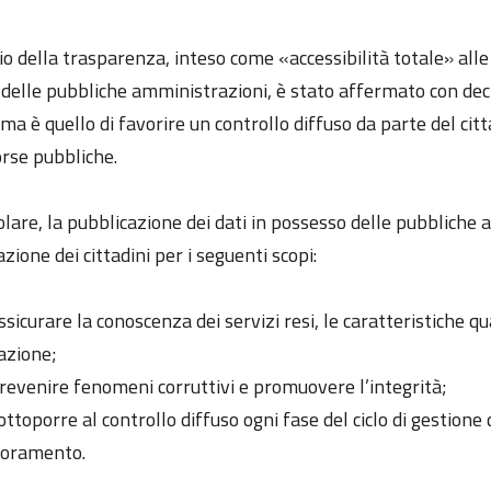
pio della trasparenza, inteso come «accessibilità totale» al
à delle pubbliche amministrazioni, è stato affermato con dec
ma è quello di favorire un controllo diffuso da parte del citta
orse pubbliche.
olare, la pubblicazione dei dati in possesso delle pubbliche
zione dei cittadini per i seguenti scopi:
ssicurare la conoscenza dei servizi resi, le caratteristiche q
azione;
revenire fenomeni corruttivi e promuovere l’integrità;
ottoporre al controllo diffuso ogni fase del ciclo di gestion
ioramento.