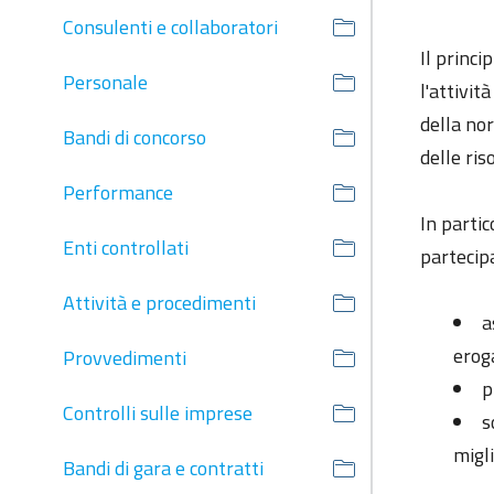
Consulenti e collaboratori
Il princi
Personale
l'attivit
della nor
Bandi di concorso
delle ris
Performance
In partic
Enti controllati
partecipa
Attività e procedimenti
a
erog
Provvedimenti
p
Controlli sulle imprese
s
migl
Bandi di gara e contratti