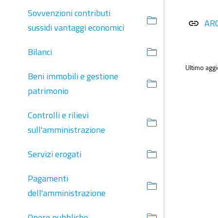
Sovvenzioni contributi
AR
link
sussidi vantaggi economici
Bilanci
Ultimo agg
Beni immobili e gestione
patrimonio
Controlli e rilievi
sull'amministrazione
Servizi erogati
Pagamenti
dell'amministrazione
Opere pubbliche