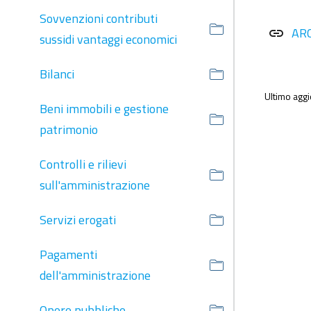
Sovvenzioni contributi
AR
link
sussidi vantaggi economici
Bilanci
Ultimo agg
Beni immobili e gestione
patrimonio
Controlli e rilievi
sull'amministrazione
Servizi erogati
Pagamenti
dell'amministrazione
Opere pubbliche