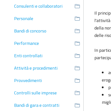
Consulenti e collaboratori
Il princi
Personale
l'attivit
della nor
Bandi di concorso
delle ris
Performance
In partic
Enti controllati
partecipa
Attività e procedimenti
a
erog
Provvedimenti
p
Controlli sulle imprese
s
migl
Bandi di gara e contratti