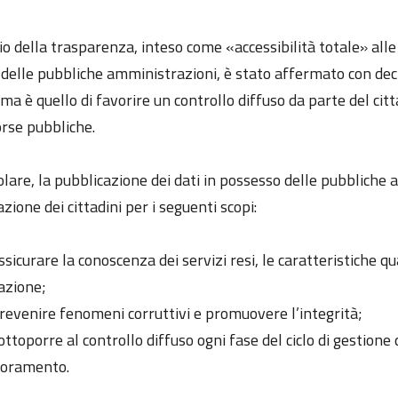
pio della trasparenza, inteso come «accessibilità totale» al
à delle pubbliche amministrazioni, è stato affermato con dec
ma è quello di favorire un controllo diffuso da parte del citta
orse pubbliche.
olare, la pubblicazione dei dati in possesso delle pubbliche
zione dei cittadini per i seguenti scopi:
ssicurare la conoscenza dei servizi resi, le caratteristiche q
azione;
revenire fenomeni corruttivi e promuovere l’integrità;
ottoporre al controllo diffuso ogni fase del ciclo di gestion
ioramento.