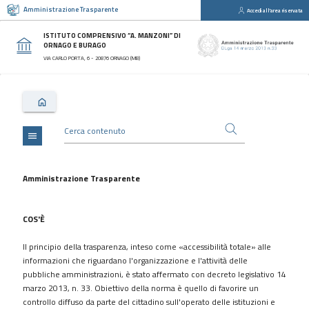
Amministrazione Trasparente
Accedi all'area riservata
close
Sezioni
ISTITUTO COMPRENSIVO “A. MANZONI” DI
ORNAGO E BURAGO
Disposizioni
VIA CARLO PORTA, 6 - 20876 ORNAGO (MB)
Generali
Organizzazione
Consulenti
e
collaboratori
menu
Personale
Bandi
Amministrazione Trasparente
di
concorso
COS'È
Performance
Il principio della trasparenza, inteso come «accessibilità totale» alle
Enti
informazioni che riguardano l'organizzazione e l'attività delle
controllati
pubbliche amministrazioni, è stato affermato con decreto legislativo 14
Attività
marzo 2013, n. 33. Obiettivo della norma è quello di favorire un
e
controllo diffuso da parte del cittadino sull'operato delle istituzioni e