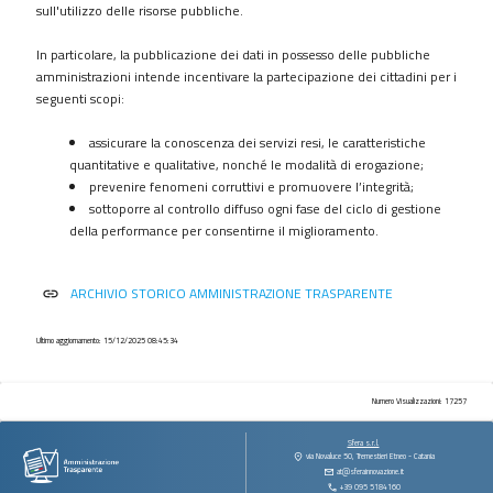
procedimenti
sull'utilizzo delle risorse pubbliche.
Provvedimenti
In particolare, la pubblicazione dei dati in possesso delle pubbliche
Controlli
amministrazioni intende incentivare la partecipazione dei cittadini per i
sulle
seguenti scopi:
imprese
assicurare la conoscenza dei servizi resi, le caratteristiche
Bandi
quantitative e qualitative, nonché le modalità di erogazione;
di
prevenire fenomeni corruttivi e promuovere l’integrità;
gara
sottoporre al controllo diffuso ogni fase del ciclo di gestione
e
della performance per consentirne il miglioramento.
contratti
Sovvenzioni
ARCHIVIO STORICO AMMINISTRAZIONE TRASPARENTE
link
contributi
sussidi
vantaggi
Ultimo aggiornamento: 15/12/2025 08:45:34
economici
Bilanci
Numero Visualizzazioni: 17257
Beni
Sfera s.r.l.
immobili
via Novaluce 50, Tremestieri Etneo - Catania
at@sferainnovazione.it
e
+39 095 5184160