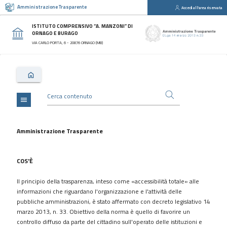
Amministrazione Trasparente
Accedi all'area riservata
close
Sezioni
ISTITUTO COMPRENSIVO “A. MANZONI” DI
ORNAGO E BURAGO
Disposizioni
VIA CARLO PORTA, 6 - 20876 ORNAGO (MB)
Generali
Organizzazione
Consulenti
e
collaboratori
menu
Personale
Bandi
Amministrazione Trasparente
di
concorso
COS'È
Performance
Il principio della trasparenza, inteso come «accessibilità totale» alle
Enti
informazioni che riguardano l'organizzazione e l'attività delle
controllati
pubbliche amministrazioni, è stato affermato con decreto legislativo 14
Attività
marzo 2013, n. 33. Obiettivo della norma è quello di favorire un
e
controllo diffuso da parte del cittadino sull'operato delle istituzioni e