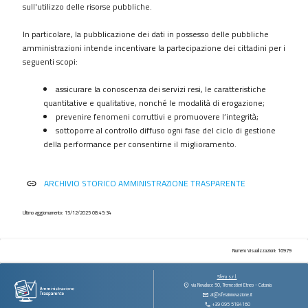
procedimenti
sull'utilizzo delle risorse pubbliche.
Provvedimenti
In particolare, la pubblicazione dei dati in possesso delle pubbliche
Controlli
amministrazioni intende incentivare la partecipazione dei cittadini per i
sulle
seguenti scopi:
imprese
assicurare la conoscenza dei servizi resi, le caratteristiche
Bandi
quantitative e qualitative, nonché le modalità di erogazione;
di
prevenire fenomeni corruttivi e promuovere l’integrità;
gara
sottoporre al controllo diffuso ogni fase del ciclo di gestione
e
della performance per consentirne il miglioramento.
contratti
Sovvenzioni
ARCHIVIO STORICO AMMINISTRAZIONE TRASPARENTE
link
contributi
sussidi
vantaggi
Ultimo aggiornamento: 15/12/2025 08:45:34
economici
Bilanci
Numero Visualizzazioni: 16979
Beni
Sfera s.r.l.
immobili
via Novaluce 50, Tremestieri Etneo - Catania
at@sferainnovazione.it
e
+39 095 5184160