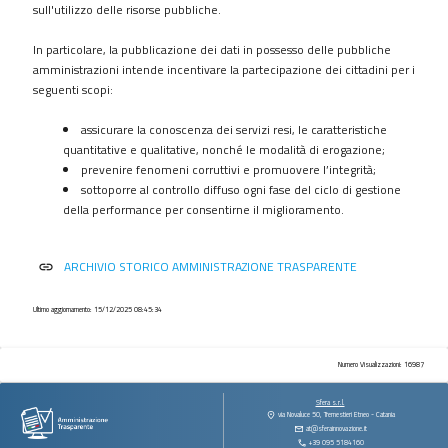
procedimenti
sull'utilizzo delle risorse pubbliche.
Provvedimenti
In particolare, la pubblicazione dei dati in possesso delle pubbliche
Controlli
amministrazioni intende incentivare la partecipazione dei cittadini per i
sulle
seguenti scopi:
imprese
assicurare la conoscenza dei servizi resi, le caratteristiche
Bandi
quantitative e qualitative, nonché le modalità di erogazione;
di
prevenire fenomeni corruttivi e promuovere l’integrità;
gara
sottoporre al controllo diffuso ogni fase del ciclo di gestione
e
della performance per consentirne il miglioramento.
contratti
Sovvenzioni
ARCHIVIO STORICO AMMINISTRAZIONE TRASPARENTE
link
contributi
sussidi
vantaggi
Ultimo aggiornamento: 15/12/2025 08:45:34
economici
Bilanci
Numero Visualizzazioni: 16987
Beni
Sfera s.r.l.
immobili
via Novaluce 50, Tremestieri Etneo - Catania
at@sferainnovazione.it
e
+39 095 5184160