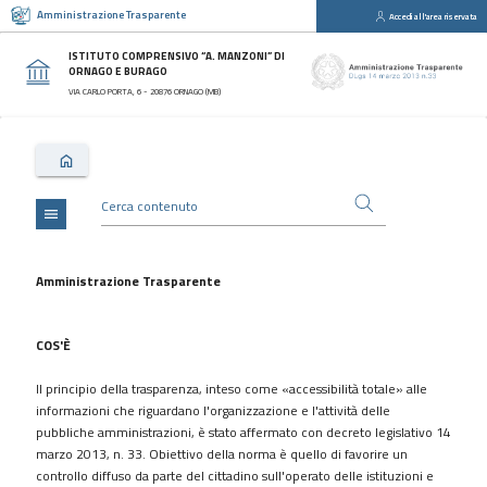
Amministrazione Trasparente
Accedi all'area riservata
close
Sezioni
ISTITUTO COMPRENSIVO “A. MANZONI” DI
ORNAGO E BURAGO
Disposizioni
VIA CARLO PORTA, 6 - 20876 ORNAGO (MB)
Generali
Organizzazione
Consulenti
e
collaboratori
menu
Personale
Bandi
Amministrazione Trasparente
di
concorso
COS'È
Performance
Il principio della trasparenza, inteso come «accessibilità totale» alle
Enti
informazioni che riguardano l'organizzazione e l'attività delle
controllati
pubbliche amministrazioni, è stato affermato con decreto legislativo 14
Attività
marzo 2013, n. 33. Obiettivo della norma è quello di favorire un
e
controllo diffuso da parte del cittadino sull'operato delle istituzioni e