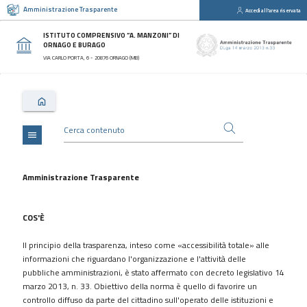
Amministrazione Trasparente
Accedi all'area riservata
close
Sezioni
ISTITUTO COMPRENSIVO “A. MANZONI” DI
ORNAGO E BURAGO
Disposizioni
VIA CARLO PORTA, 6 - 20876 ORNAGO (MB)
Generali
Organizzazione
Consulenti
e
collaboratori
menu
Personale
Bandi
Amministrazione Trasparente
di
concorso
COS'È
Performance
Il principio della trasparenza, inteso come «accessibilità totale» alle
Enti
informazioni che riguardano l'organizzazione e l'attività delle
controllati
pubbliche amministrazioni, è stato affermato con decreto legislativo 14
Attività
marzo 2013, n. 33. Obiettivo della norma è quello di favorire un
e
controllo diffuso da parte del cittadino sull'operato delle istituzioni e