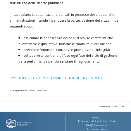
procedimenti
sull'utilizzo delle risorse pubbliche.
Provvedimenti
In particolare, la pubblicazione dei dati in possesso delle pubbliche
Controlli
amministrazioni intende incentivare la partecipazione dei cittadini per i
sulle
seguenti scopi:
imprese
assicurare la conoscenza dei servizi resi, le caratteristiche
Bandi
quantitative e qualitative, nonché le modalità di erogazione;
di
prevenire fenomeni corruttivi e promuovere l’integrità;
gara
sottoporre al controllo diffuso ogni fase del ciclo di gestione
e
della performance per consentirne il miglioramento.
contratti
Sovvenzioni
ARCHIVIO STORICO AMMINISTRAZIONE TRASPARENTE
link
contributi
sussidi
vantaggi
Ultimo aggiornamento: 15/12/2025 08:45:34
economici
Bilanci
Numero Visualizzazioni: 17198
Beni
Sfera s.r.l.
immobili
via Novaluce 50, Tremestieri Etneo - Catania
at@sferainnovazione.it
e
+39 095 5184160