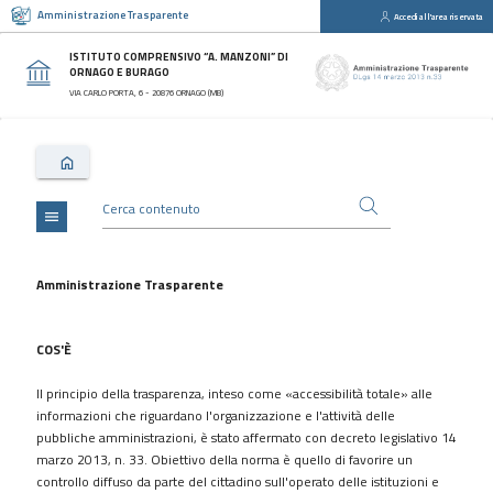
Amministrazione Trasparente
Accedi all'area riservata
close
Sezioni
ISTITUTO COMPRENSIVO “A. MANZONI” DI
ORNAGO E BURAGO
Disposizioni
VIA CARLO PORTA, 6 - 20876 ORNAGO (MB)
Generali
Organizzazione
Consulenti
e
collaboratori
menu
Personale
Bandi
Amministrazione Trasparente
di
concorso
COS'È
Performance
Il principio della trasparenza, inteso come «accessibilità totale» alle
Enti
informazioni che riguardano l'organizzazione e l'attività delle
controllati
pubbliche amministrazioni, è stato affermato con decreto legislativo 14
Attività
marzo 2013, n. 33. Obiettivo della norma è quello di favorire un
e
controllo diffuso da parte del cittadino sull'operato delle istituzioni e