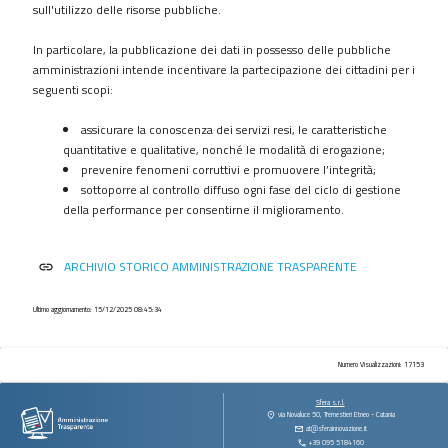
procedimenti
sull'utilizzo delle risorse pubbliche.
Provvedimenti
In particolare, la pubblicazione dei dati in possesso delle pubbliche
Controlli
amministrazioni intende incentivare la partecipazione dei cittadini per i
sulle
seguenti scopi:
imprese
assicurare la conoscenza dei servizi resi, le caratteristiche
Bandi
quantitative e qualitative, nonché le modalità di erogazione;
di
prevenire fenomeni corruttivi e promuovere l’integrità;
gara
sottoporre al controllo diffuso ogni fase del ciclo di gestione
e
della performance per consentirne il miglioramento.
contratti
Sovvenzioni
ARCHIVIO STORICO AMMINISTRAZIONE TRASPARENTE
link
contributi
sussidi
vantaggi
Ultimo aggiornamento: 15/12/2025 08:45:34
economici
Bilanci
Numero Visualizzazioni: 17153
Beni
Sfera s.r.l.
immobili
via Novaluce 50, Tremestieri Etneo - Catania
at@sferainnovazione.it
e
+39 095 5184160