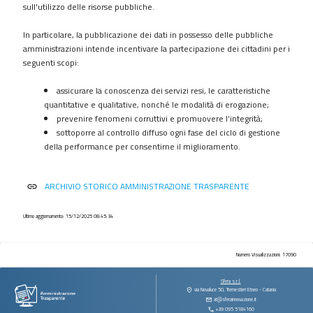
procedimenti
sull'utilizzo delle risorse pubbliche.
Provvedimenti
In particolare, la pubblicazione dei dati in possesso delle pubbliche
Controlli
amministrazioni intende incentivare la partecipazione dei cittadini per i
sulle
seguenti scopi:
imprese
assicurare la conoscenza dei servizi resi, le caratteristiche
Bandi
quantitative e qualitative, nonché le modalità di erogazione;
di
prevenire fenomeni corruttivi e promuovere l’integrità;
gara
sottoporre al controllo diffuso ogni fase del ciclo di gestione
e
della performance per consentirne il miglioramento.
contratti
Sovvenzioni
ARCHIVIO STORICO AMMINISTRAZIONE TRASPARENTE
link
contributi
sussidi
vantaggi
Ultimo aggiornamento: 15/12/2025 08:45:34
economici
Bilanci
Numero Visualizzazioni: 17090
Beni
Sfera s.r.l.
immobili
via Novaluce 50, Tremestieri Etneo - Catania
at@sferainnovazione.it
e
+39 095 5184160