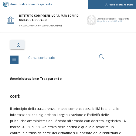
Amministrazione Trasparente
Accedi all'area riservata
close
Sezioni
ISTITUTO COMPRENSIVO “A. MANZONI” DI
ORNAGO E BURAGO
Disposizioni
VIA CARLO PORTA, 6 - 20876 ORNAGO (MB)
Generali
Organizzazione
Consulenti
e
collaboratori
menu
Personale
Bandi
Amministrazione Trasparente
di
concorso
COS'È
Performance
Il principio della trasparenza, inteso come «accessibilità totale» alle
Enti
informazioni che riguardano l'organizzazione e l'attività delle
controllati
pubbliche amministrazioni, è stato affermato con decreto legislativo 14
Attività
marzo 2013, n. 33. Obiettivo della norma è quello di favorire un
e
controllo diffuso da parte del cittadino sull'operato delle istituzioni e